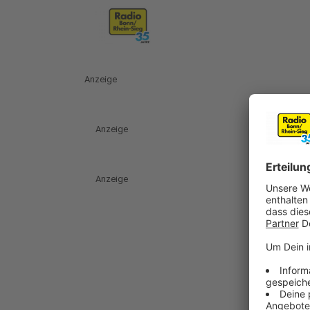
Anzeige
Anzeige
Anzeige