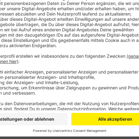
Anzeige
Erstmal gilt das allerdings nur stadtauswärts - für 
mitspielt. Solange werden die Straßenränder und di
muss die Fahrradspur gesperrt werden. Wenn das dur
lang nochmal in Gegenrichtung, also stadteinwärts. N
dann der Straßenbelag erneuert werden. Dafür muss 
komplett gesperrt werden. Es wird eine weiträumige
Anzeige