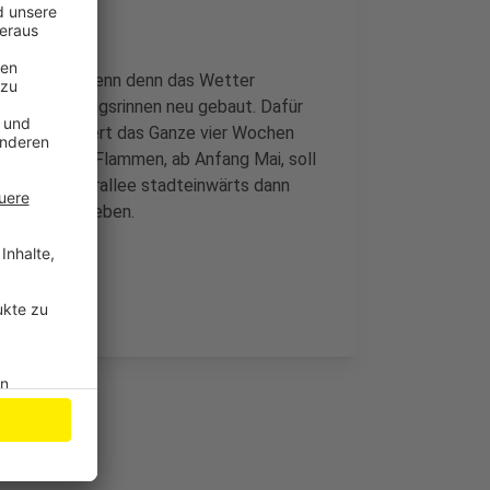
vier Wochen, wenn denn das Wetter
e Entwässerungsrinnen neu gebaut. Dafür
ch ist, passiert das Ganze vier Wochen
ach Rhein in Flammen, ab Anfang Mai, soll
die Adenauerallee stadteinwärts dann
 Umleitung geben.