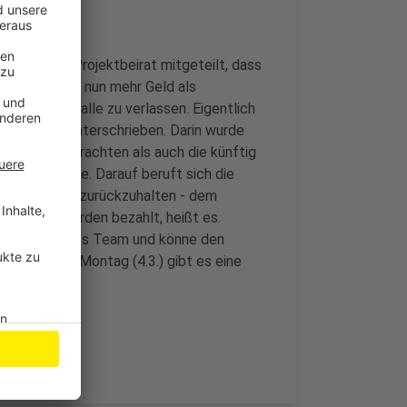
n und dem Projektbeirat mitgeteilt, dass
fordern dafür nun mehr Geld als
t Beethovenhalle zu verlassen. Eigentlich
einbarung unterschrieben. Darin wurde
 bereits erbrachten als auch die künftig
g beinhaltete. Darauf beruft sich die
or, Honorare zurückzuhalten - dem
 Honorare wurden bezahlt, heißt es.
ausgestattetes Team und könne den
ktleiter. Am Montag (4.3.) gibt es eine