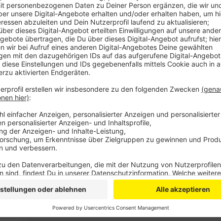
Anzeige
Aber das Architektenbüro hat der Oberbürgermeisteri
es mehr leisten musste als geplant, die Architekten 
ursprünglich vereinbart, sie drohen damit, das Projek
hatten NSA und Bonn Ende 2022 eine zusätzliche Ver
NSA ein Pauschalhonorar zugesichert, das sowohl alle
noch zu erbringenden Leistungen bis zur Fertigstellun
Stadt. Außerdem werfen die Architekten der Stadt v
widerspricht die Stadt aber ausdrücklich. Unstrittige
Notfalls habe man ein mit allen Fachkompetenzen 
Ausfall der Architekten kompensieren, sagt der Proje
Sondersitzung des Projektbeirats.
Anzeige