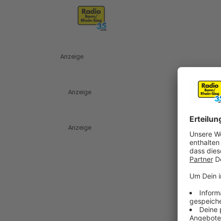
Anzeige
Anzeige
Anzeige