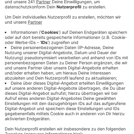
Zusammen mit dem Soldaten waren Gegenstände
gefunden worden, die bestätigten, dass es sich um
einen Soldaten aus dem Zweiten Weltkrieg
handelt.
Veröffentlicht:
Mittwoch, 23.02.2022 14:08
Anzeige
Bei weiteren Grabungen wurden dann drei weitere tote
Soldaten sowie Uniformknöpfe, Münzen, eine Uhr und
ein Schloss gefunden. Laut Polizei handelt es sich
wohl um ein Feldgrab. Bei einem der Soldaten wurde
eine halbe Erkennungsmarke gefunden - die konnte
aber keiner Person zugeordnet werden. Damit gelten
die vier Soldaten als unidentifiziert. Wie sie zu Tode
gekommen sind, müssen Historiker klären.