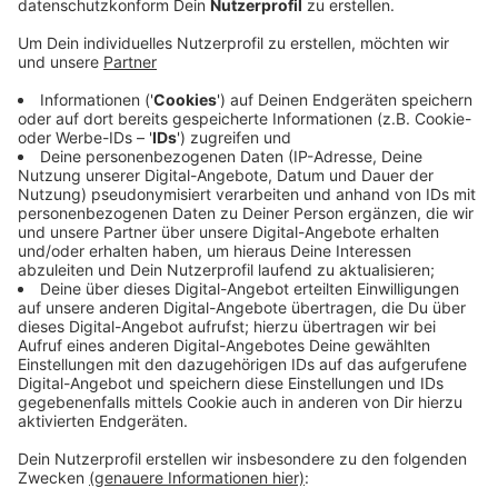
Südstraße unterwegs.
Veröffentlicht:
Montag, 23.05.2022 14:35
Anzeige
Beim Linksabbiegen in die Mondorfer Straße kam das
Auto nach rechts von der Fahrbahn ab, der Wagen war
wohl zu schnell, hieß es von der Polizei. Der
Kleinwagen krachte in Absperrgitter, dann gegen ein
Trafogebäude, in einem Gleisbett kam er dann zum
Stehen. Alle drei Männer in dem Wagen wurden dabei
verletzt, zwei von ihnen wurden in Krankenhäuser
gebracht. Der 20-jährige Fahrer kam beim Pusten auf
1,6 Promille. Die Polizei ermittelt.
Anzeige