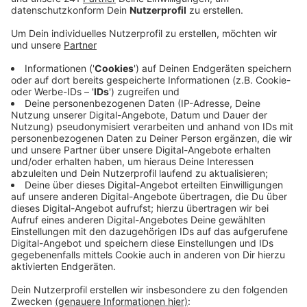
Hausmüll, Bauschutt und Grünschnitt, all das zählt
die Stadt auf. Sie vermutet außerdem, dass die
illegal abgeladenen Gartenabfälle für einen starken
Ausbruch einer Baum-Krankheit verantwortlich
sind, der sogenannten Rußrindenkrankheit.
Veröffentlicht:
Mittwoch, 22.01.2025 14:35
Anzeige
Die Stadt wundert sich auch über den Aufwand, der
betrieben würde, den Müll in der Stadt abzuladen –
leichter und vor allem legaler sei das bei den
Wertstoffhöfen. Sperrmüll und Gartenabfälle würden
auch mehrfach im Jahr kostenlos abgeholt. Illegal Müll
abladen würde dagegen bis zu fünftausend Euro
Strafe kosten.