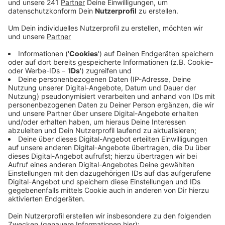
Kalk. Auf der Rückbank fanden die Beamten etwa
ein Kilogramm Cannabis, eingeschweißt in einer
Plastiktüte, und einen Metallspieß.
Veröffentlicht:
Donnerstag, 09.04.2026 16:11
Anzeige
Rund ein Kilo Cannabis und eine Schusswaffe
Anzeige
Ein Richter gab dann die Erlaubnis, die Wohnung des
jungen Mannes in Niederkassel zu durchsuchen. Dort
fanden die Beamten unter anderem eine scharfe
Schusswaffe, einen Elektroschocker, ein Pfefferspray
und eine Feinwaage. Der Niederkasseler soll noch
heute einem Haftrichter vorgeführt werden.