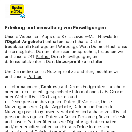
Anzeige
Sorge vor Personalabbau und
Leistungseinschränkungen
Anzeige
Nach Einschätzung der Krankenhausgesellschaft
könnten die Sparvorgaben direkte Folgen für den
Klinikbetrieb haben. Im Raum stehen
Leistungskürzungen, Abteilungszusammenlegungen
und Personalabbau.
Viele Häuser seien bereits jetzt wirtschaftlich stark
belastet. Weitere Einschnitte würden den
Handlungsspielraum deutlich verringern, warnen die
Vertreter der Kliniken.