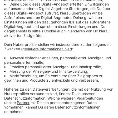
Anzeige
Konflikt zwischen Reformzielen und
Finanzierung
Anzeige
Kritisiert wird vor allem ein Widerspruch in der
aktuellen Gesundheitspolitik. Einerseits sollen
Krankenhäuser effizienter werden und Krisenresilienz
aufbauen, andererseits würden ihnen gleichzeitig
Mittel entzogen.
Die Klinikvertreter sprechen von einem „nicht
zusammenpassenden Gesamtkonzept“. Investitions-
und Betriebskosten müssten aus ihrer Sicht besser
aufeinander abgestimmt werden.