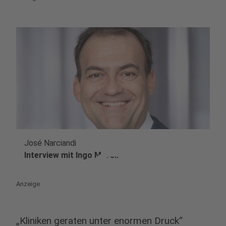
José Narciandi
play_circle
Interview mit Ingo Morell
Anzeige
„Kliniken geraten unter enormen Druck“