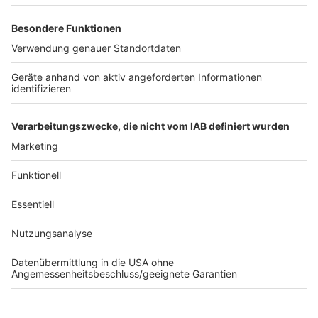
Quellen: Pressekonferenz am 15.06.2026 /
Pressemitteilung der KGNW / Interview mit Ingo Morell
Anzeige
Autor: José Narciandi
Anzeige
Anzeige
Anzeige