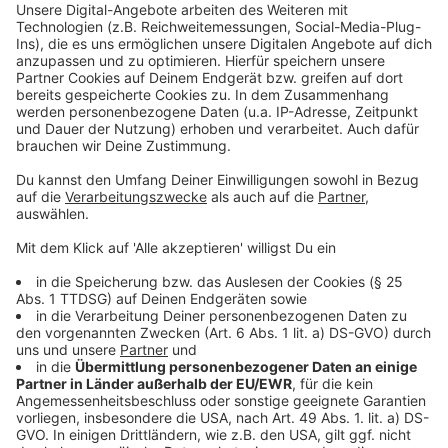
Anzeige
Forderung nach finanzieller Absicherung
Anzeige
Die Krankenhausgesellschaft NRW fordert daher
Nachbesserungen am Gesetzentwurf. Insbesondere
Tarifsteigerungen und Inflationskosten müssten
dauerhaft vollständig gegenfinanziert werden.
Nur so könne die stationäre Versorgung stabil bleiben,
heißt es aus der Branche. Andernfalls drohten
langfristig strukturelle Schäden in der
Krankenhauslandschaft.
Anzeige