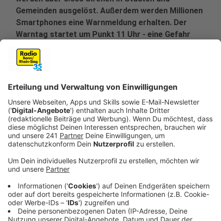
Gemeinden ausgelöst. Außerdem werden Millionen
Smartphones eine Warnmeldung erhalten. Der
Warntag startet um Punkt 11 Uhr - eine Gefahr
besteht dabei nicht.
Veröffentlicht:
Montag, 09.03.2026 10:01
Anzeige
Mehrere Warnsysteme im Einsatz
Anzeige
Beim NRW-Warntag werden verschiedene Warnkanäle
parallel getestet. Dazu gehören unter anderem:
Sirenen
in vielen Städten und Gemeinden