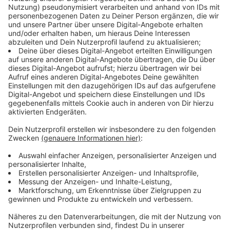
Warn-Apps
wie
NINA
oder
KATWARN
Digitale Anzeigetafeln
in einigen Städten
Warnmeldungen über
Cell Broadcast
direkt aufs
Smartphone
Mit dem Warntag wollen Polizei, Feuerwehr,
Katastrophenschutz und das Technische Hilfswerk
regelmäßig überprüfen, ob alle Systeme zuverlässig
funktionieren und wie viele Menschen damit erreicht
werden.
Digitale Anzeigetafeln sind dabei noch relativ neu: Sie
wurden in NRW vor zwei Jahren erstmals beim
Warntag getestet und ergänzen seitdem die
bestehenden Warnsysteme.
Anzeige
Warnung direkt aufs Smartphone