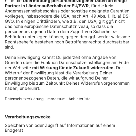
Neu in diesem Jahr - die Entwarnung
Anzeige
Neu beim NRW-Warntag 2026 ist eine
zusätzliche
Entwarnung
. Gegen
11:20 Uhr
soll auf den
Smartphones eine zweite Meldung erscheinen, die den
Probealarm offiziell beendet.
Anzeige
Wer am Donnerstagvormittag
Sirenen hört oder eine
Warnmeldung auf dem Handy bekommt
, muss sich
also keine Sorgen machen: Es handelt sich nur um
einen Test, der im Ernstfall helfen soll, die
Bevölkerung schneller zu warnen.