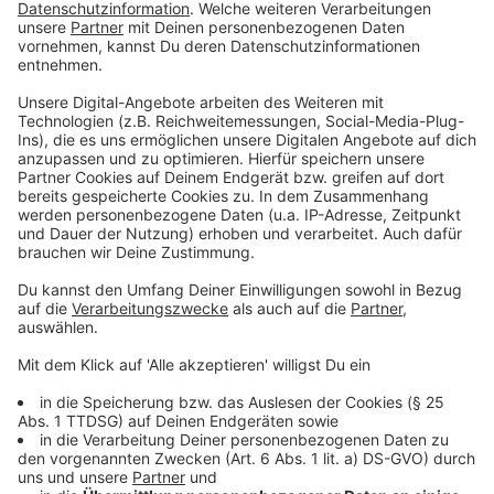
Anzeige
Viele Menschen werden am Donnerstag um 11 Uhr
eine Warnmeldung direkt auf ihrem Handy bekommen.
Möglich macht das die sogenannte
Cell-Broadcast-
Technik
.
Dabei senden Mobilfunkanbieter eine Warnung an alle
Smartphones, die in einer bestimmten Funkzelle
eingebucht sind. Die Meldung erscheint automatisch
auf dem Display und gibt einen
lauten Signalton ab -
selbst wenn das Handy eigentlich stumm
geschaltet ist
. Der Vorteil: Innerhalb weniger
Sekunden können so sehr viele Menschen gleichzeitig
erreicht werden - ganz ohne installierte App.
Anzeige