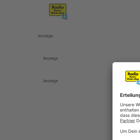
Anzeige
Anzeige
Anzeige