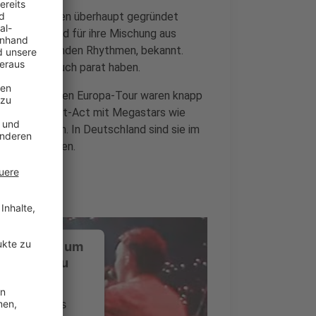
 wenigen Jahren überhaupt gegründet
s Reading sind für ihre Mischung aus
en und treibenden Rhythmen, bekannt.
wir hier für euch parat haben.
ihrer diesjährigen Europa-Tour waren knapp
sie als Support-Act mit Megastars wie
 Bühne stehen. In Deutschland sind sie im
Berlin zu sehen.
ustimmung, um
-Service zu
ervice eines