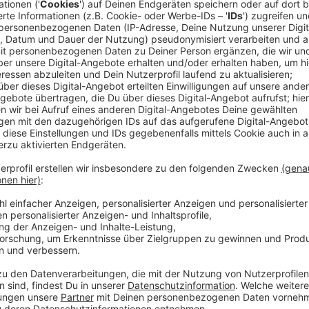
Die britische Pop-Band Only The Poets ist erst vor
worden und feiert schon einige Erfolge. Die Jungs au
kraftvollem Pop, kombiniert mit eingängigen Melodi
Gutes Beispiel dafür ist ihre neue Single "JUMP", die 
Übrigens: Auch Live begeistern die Briten, denn auf 
die Hälfte ihrer Shows ausverkauft. Zudem durften 
Lewis Capaldi, Louis Tomlinsons und Bastille auf der
Sommer 2023 allerdings nur auf dem Lollapalooza in 
Anzeige
Wir benötigen Ihre Z
den YouTube Video
laden!
Wir verwenden einen S