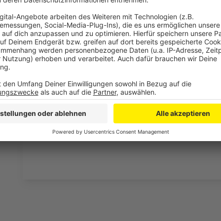
Drittanbieters, um V
einzubetten. Dieser Servi
Ihren Aktivitäten sammeln.
die Details durch und s
Nutzung des Service zu, 
anzusehen
Mehr Informati
Auf die Band- folgt die Radioversion: "Jump" von On
Akzeptieren
bei uns im besten Mix.
powered by
Usercentrics Co
Anzeige
Platform