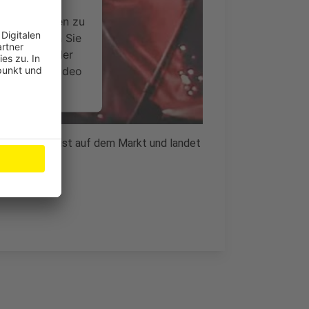
ideoinhalte
ce kann Daten zu
 Bitte lesen Sie
timmen Sie der
um dieses Video
.
onen
ly The Poets ist auf dem Markt und landet
nsent Management