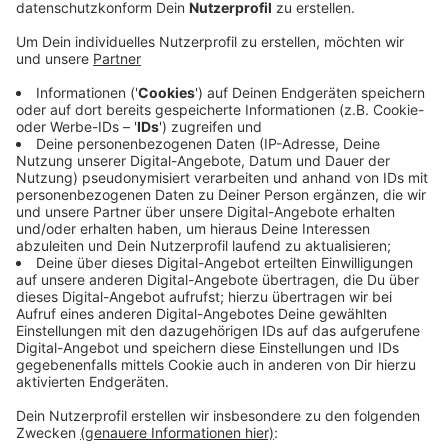
worden.
Veröffentlicht:
Montag, 08.07.2019 09:23
Anzeige
Auch für 2020 haben sich die ersten Unterstützer
angekündigt: Der CDU Vorstand hat seinen Mitgliedern
vorgeschlagen Neuhoff zu unterstützen. Grund dafür
seien gemeinsame politische Inhalte. Es wäre das
erste Mal das die CDU in Bad Honnef keinen eigenen
Kandidaten aufstellt. Auch bei Bürgerblock und FDP
gibt es erste Anzeichen für eine erneute
Unterstützung von Neuhoff.
DG
Anzeige