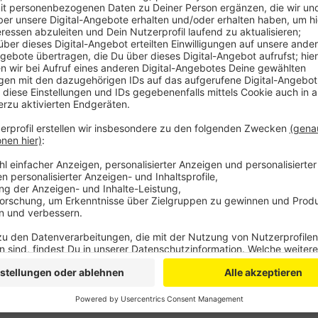
Diese sorgten für eine hohe Auslastung der Parkplätz
illegal geparkt. Das belaste dann die Anwohner und 
mehr durchkommen. Mit einem neuen Parkraumkonzept
und die Parkplätze den entsprechenden Nutzergrup
in Hausnähe parken, Langzeitparker fliegen aus den
grundsätzlich auch kostenlos parken.
LW
Anzeige