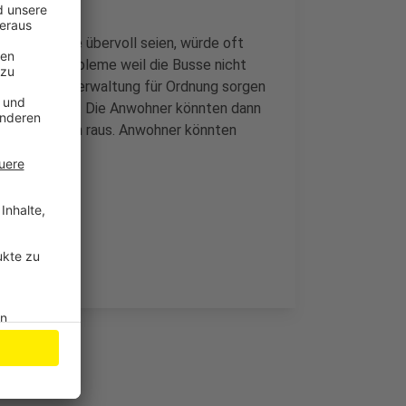
e, weil diese übervoll seien, würde oft
Sorge für Probleme weil die Busse nicht
 will die Verwaltung für Ordnung sorgen
pen zuordnen. Die Anwohner könnten dann
 Wohngebieten raus. Anwohner könnten