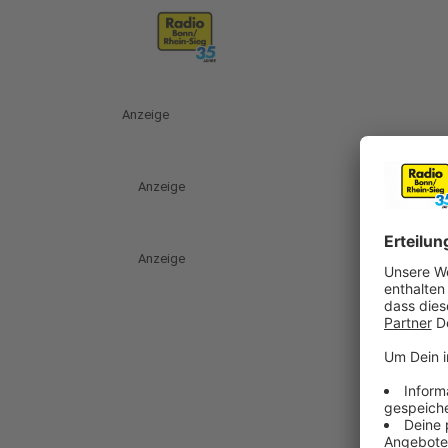
Anzeige
Anzeige
Anzeige