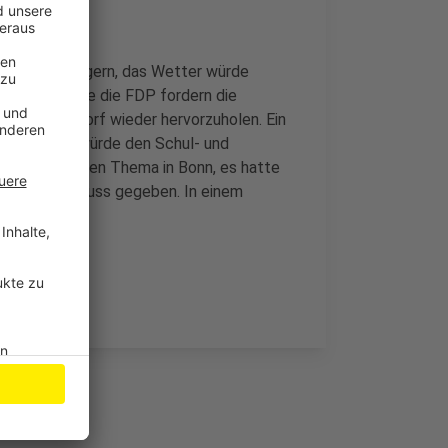
ber zu verlängern, das Wetter würde
. Genauso wie die FDP fordern die
d in Dottendorf wieder hervorzuholen. Ein
t es, und es würde den Schul- und
 einigen Jahren Thema in Bonn, es hatte
n Ratsbeschluss gegeben. In einem
orden.