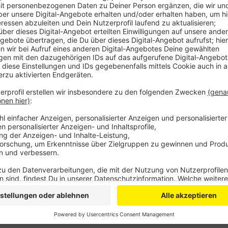
Anzeige
Die CDU fordert, die Freibadsaison bis Ende Septem
mitspielen, eigentlich wäre am 4. September Schluss
Christdemokraten, die Pläne für das neue Familienba
neues Bad sei günstiger als die Flickschusterei, heiß
Schwimmsport absichern. Dieses Bad war bereits vor
damals auch einen Architektenwettbewerb und eine
Bürgerentscheid war das Bad aber 2018 abgelehnt w
Anzeige