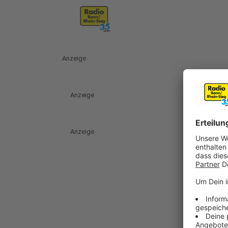
Anzeige
Anzeige
Anzeige