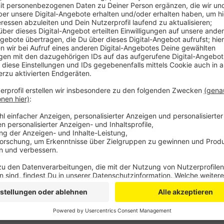
Die AWO fordert in dem Konzept eine Änderung der P
70% Fachkräfte und 30% sogenannte profilergänzende
ergänzenden Kräfte sollen dann administrative Aufg
Instandhaltung und dem Haushalt der Kitas helfen. Da
und Erzieher verantwortlicht.
Anzeige