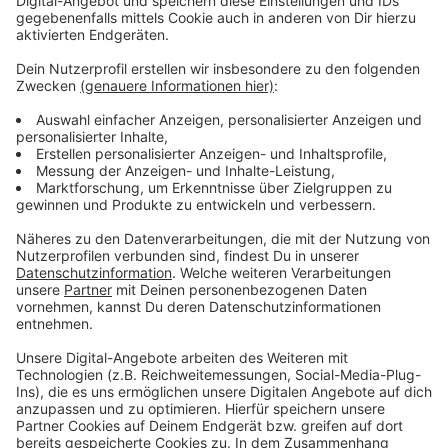
verlieren und eben ihre Dienstleistungen
erbringen können.
Insgesamt gibt es jetzt neun dieser Parkzonen in
Bonn-Kessenich und in der Südstadt, mit insgesamt
mehr als 20 Parkplätzen, die tagsüber von acht bis 18
Uhr für die Betriebe reserviert sind und dmit
entsprechendem Ausweis genutzt werden können. In
der übrigen Zeit stehen die blau markierten Plätze
allen zum Parken zur Verfügung. In etwa einem halben
Jahr sollen die Ergebnisse dann ausgewertet und die
Parkplätze - je nach Nachfrage - auch ausgeweitet
werden.
Anzeige
©
Merle Herrmann/RBRS