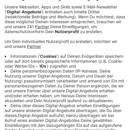
Veröffentlicht:
Donnerstag, 22.08.2024 17:56
Anzeige
Die Stadt hat gemeinsam mit dem Handwerk und dem
Ordnungsdienst das Pilotprojekt
Wirtschaftsparkplätze gestartet. Davon sollen sowohl
die Betriebe als auch die Kunden profitieren, sagt
Stefan Hagen, Präsident der Industrie- und
Handelskammer Bonn/Rhein-Sieg:
Wir wollen an und für sich eine optimale
Versorgung der Kunden, dass der Handwerker
parken kann, der Pflegedienst parken kann, der
Lieferdienst. Es geht wirklich um eine effiziente
Versogung der Kunden und dass die ganzen
Gewerbetreibenden möglicht wenig Zeit