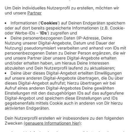
Veröffentlicht:
Montag, 29.05.2023 09:10
Anzeige
Nach der intensiven Phase mit Champions League Sieg
und Viertelfinale gegen Chemnitz hatten die Baskets
jetzt fast eine Woche spielfrei. Hochball ist heute um
19 Uhr. Das Spiel war in unter einer Stunde
ausverkauft. Spiel 2 der Serie steigt dann am
Mittwoch um 20:30 Uhr. Auch das ist bereits
ausverkauft.
Anzeige