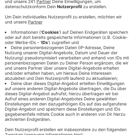
tief ist die Lücke.
Veröffentlicht:
Freitag, 25.07.2025 15:16
Anzeige
Autos können vorbeifahren
Anzeige
Die Straße an der Fähre nach Königswinter ist aber
weiter befahrbar, berichtet die Stadt Bonn. Sie hat
zum Vorbeifahren Platz auf dem Parkstreifen
geschaffen, vier parkende Autos wurden dafür
abgeschleppt. Warum die Straße dort auf einmal
abgesackt und eingebrochen ist, ist unklar, einen
erkennbaren Auslöser gibts es laut des Tiefbauamts
nicht. Bis Mittwoch soll das Loch wieder gefüllt sein.