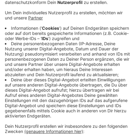
einstimmig gegen die vom Betreiber Asklepios
geplante Schließung ausgesprochen und eine
Resolution verabschiedet.
Veröffentlicht:
Donnerstag, 11.07.2019 11:50
Anzeige
Demnach wollen sie den Bürgermeister unterstützen
und Landrat Schuster bestärken, Gespräche mit
Asklepios, dem Land NRW, dem LVR und der Uni Klinik
Bonn zu führen. Außerdem sollen weitere
Kooperationspartner gesucht werden, um die
Kinderklinik langfristig zu sichern.
DG
Anzeige