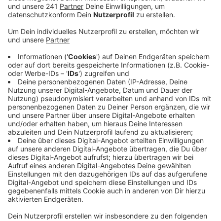
aller registrierter Verkehrsunfälle. Das ergibt
durchschnittlich 10 geflohene Autofahrer pro Tag
im Bereich der Bonner Polizei.
Veröffentlicht:
Montag, 27.12.2021 05:41
Anzeige
Unfallflucht ist kein Kavaliersdelikt, sondern eine
Straftat, teilte die Polizei mit, für die es bis zu drei
Jahre Gefängnis geben kann. Ganz abgesehen davon
blieben die Opfer meistens auf hohen Kosten sitzen.
Die Bonner Polizei bittet explizit die Bürgerinnen und
Bürger um Hilfe. Wer eine Unfallflucht beobachte,
solle sich bitte bei der Polizei unter 110 melden. Im
vergangenen Jahr wurden über 46 Prozent aller
Unfallflüchtigen aufgespürt, teilten die Bonner
Beamten mit.