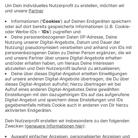
Anzeige
Die Polizei hatte monatelang ermittelt und jetzt die
Wohnungen mehrerer Bandenmitglieder durchsucht.
Die sollen Bankdaten ausgespäht und damit Geld
abhoben oder Einkäufe gemacht haben. Der 20-jährige
mögliche Kopf der Bande wurde festgenommen und
soll heute noch einem Haftrichter vorgeführt werden.
Außerdem hat die Polizei mehrere Handys und einen
vierstelligen Bargeldbetrag sichergestellt.
Anzeige