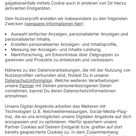
40-50 Jahre
korpulent/kräftig
ca. 150-165cm
gepflegte Erscheinung
gut deutsch sprechend
kurze dunkle/mittelbraune Haare
Zu der zweiten Person liegen derzeit keine
Beschreibungsmerkmale vor.
Anzeige
In Siegburg hatte sich ein Mann gestern als
Handwerker der Stadtwerke ausgegeben und Geld und
Schmuck einer 83-Jährigen geklaut. Er wird als dicklich
beschrieben und soll eine blaue Latzhose getragen
haben.
Anzeige