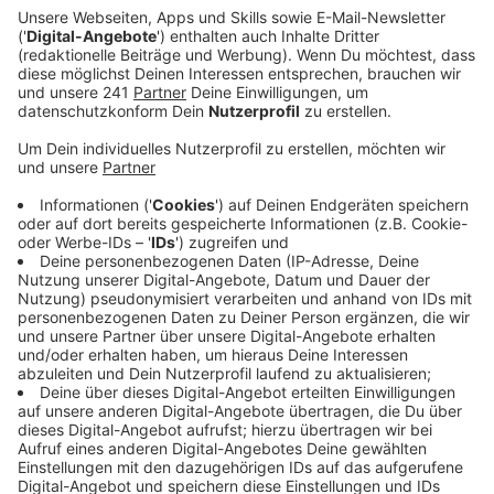
Anzeige
Sie klingeln an den Haustüren und erzählen dann von
Wasserrohrbrüchen, die sie reparieren müssten, sonst
drohe ein Wasserschaden. Aber in Wahrheit versuchen
sie nur, in die Wohnungen und Häuser hineinzukommen
um dort klauen zu können. Das versuchten sie zum
Beispiel in Bonn, aber auch in Rheinbach. Dort stahlen
sie in zwei Fällen Bargeld und EC-Karten. Die Bonner
Polizei warnt davor, Fremde in die Wohnungen zu
lassen. Möglicherweise gehen die Fälle auf das Konto
von zwei Männern. Auffällig ist, dass bei den drei
Taten immer wieder ein auffällig kleiner Täter
beschrieben wurde. In fast allen Fällen wurden zwei
Tatverdächtige beschrieben:
männlich