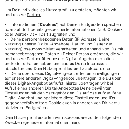
Sie war gegen halb vier alarmiert worden, weil sich
Personen in einer Bankfiliale an der Königswinterer
Straße befanden und dort die Vernebelungsanlage
ausgelöst hatten. Die Unbekannten flüchteten
daraufhin.
Die Annahme der Polizei war, dass es sich um eine
mögliche versuchte Geldautomaten-Sprengung
handelte. Deswegen wurde die Straße abgesperrt und
Spezialisten des Landeskriminalamtes dazu gerufen,
um auszuschließen, dass noch Sprengstoff vor Ort ist.
Die konnten aber um kurz nach 6 Entwarnung geben.
TH
Anzeige