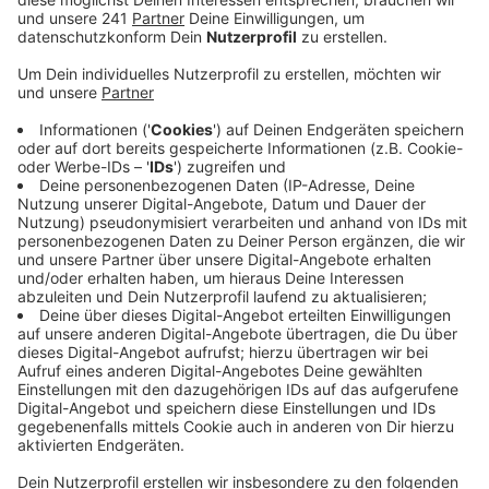
Veröffentlicht:
Donnerstag, 05.08.2021 15:43
Anzeige
Im Einsatz waren 35 Beamte, kontrolliert wurde an der
Maximilian-Kolbe-Brücke in Dransdorf, der Josefshöhe
in Graurheindorf beziehungsweise Auerberg und der
Bleibtreustraße in Bornheim. Bei dreizehn Fahrern
reagierten die sogenannten Drogen-Schnelltests
positiv, also mussten sie Blut abgeben, um die Tests
zu verifizieren. Gegen 11 Uhr 30 versuchte ein
Rollerfahrer, der Kontrolle zu entkommen. Dies gelang
aber nicht, und die Beamten stellten fest, dass der
Roller eigentlich außer Betrieb war und der 30-Jährige
gar keinen Führerschein hatte. Ein Drogentest bei dem
Mann schlug außerdem auf THC an. Außerdem
erwischten die Polizisten noch zwei Fahrer ohne