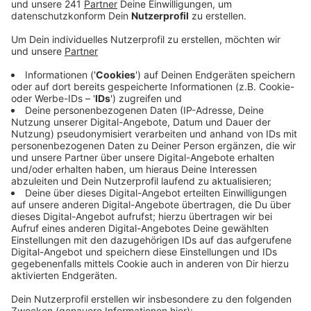
Veröffentlicht:
Montag, 06.07.2026 17:38
Anzeige
Sowohl Bonn als auch der Rhein-Sieg-Kreis liegen
landesweit auf Rang 3 in ihrer Liste der höchsten
Verschuldung pro Einwohner. Demnach hat jede
Bonnerin oder jeder Bonner über 8.000 Euro Schulden.
Im Rhein-Sieg-Kreis sind es knapp 4.000 Euro. Mit Blick
auf die Kommunen im Kreis hat Siegburg (11.470 Euro)
die höchste Pro-Kopf-Verschuldung, gefolgt von
Bornheim (6.300 Euro) und Lohmar (5.200 Euro). Die
geringste Pro-Kopf-Verschuldung gab es in Swisttal,
der einzigen Kommune, die unter eintausend Euro blieb.
Immerhin: In fast allen Städten und Gemeinden
stiegen die Schulden, nur Meckenheim und
Neunkirchen-Seelscheid haben weniger Miese