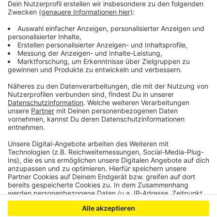
Hubschraubern überwacht. Zeitgleich trafen sich rund
60 Menschen mit russischen Fahnen am
Generalkonsulat in Bad Godesberg. Nach Angaben der
Polizei blieben beide Veranstaltungen friedlich.
LB/TH
Anzeige
Anzeige
Anzeige