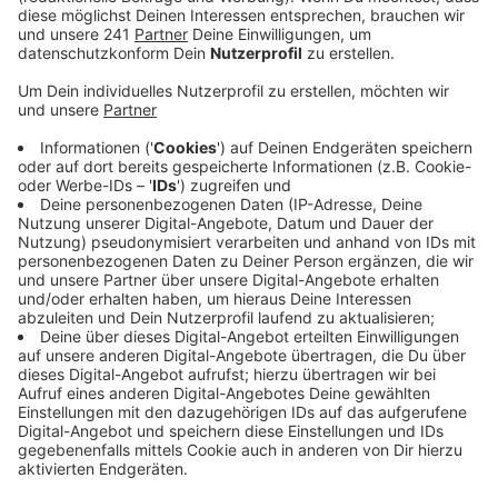
Anzeige
Laut Polizei haben die Teilnehmenden dort Kränze an
einem sowjetischen Ehrendenkmal abgelegt. Dazu
Polizeisprecher Frank Piontek:
"Mehrere hundert PKW sind nach Bonn gefahren.
Dabei kam es dann zu Verkehrsbehinderungen in
der Bonner Innenstadt, in Duisdorf und in
Lessenich, wobei wir einen Großteil der
Teilnehmenden auf Parkplätze eines Baumarkt in
Bonn-Duisdorf ziehen konnten. In Duisdorf waren
schließlich an der Demonstration etwa 500
Personen beteiligt."
Viele der Teilnehmenden hatten russische Fahnen
dabei. Die Polizei hatte den Korso unter anderem mit