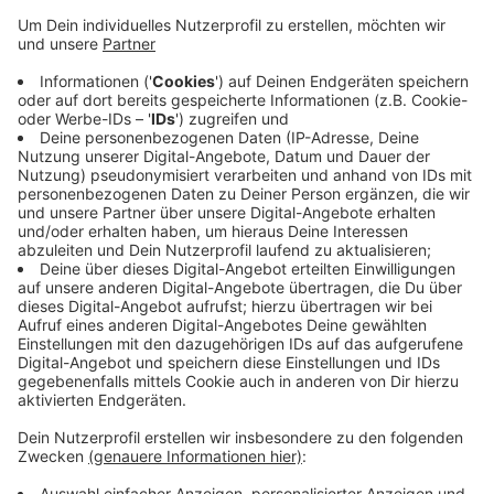
Veröffentlicht:
Sonntag, 10.02.2019 10:05
Anzeige
Die Ansage: "Alexa, starte TuneIn Radio Bonn/Rhein-
Sieg" funktioniert aber weiterhin. Wir bitten, den Fehler
zu entschuldigen. Unsere Techniker arbeiten bereits an
einer Lösung des Problems.
Autor: SD
Anzeige