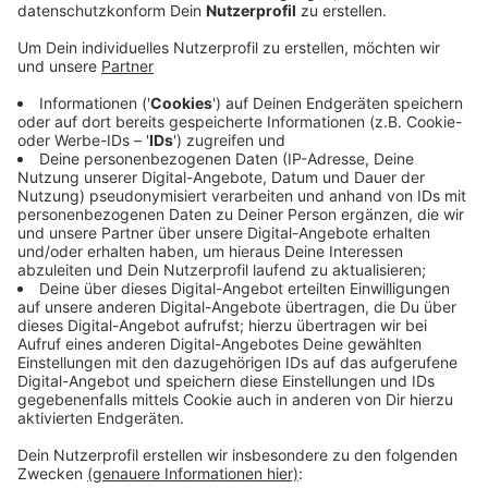
Veröffentlicht:
Dienstag, 07.06.2022 11:58
Anzeige
Und die haben gleich mal die Bonner Polizei kritisiert.
Grund: die Protestaktion zum Auftakt des
Klimatreffens am WCCB war wegen des Feiertages
auf nach 11 Uhr verschoben worden. Diese
Entscheidung sei "inkompatibel mit dem [...]
Demonstrationsrecht" schrieben Fridays for Future in
einer Pressemitteilung. So habe man zu einer Uhrzeit
protestieren müssen, zu der man von den Delegierten
nicht mehr wahrgenommen werde. Für Freitag ist ab
17 Uhr eine Demonstration zum Abschluss der ersten
Woche geplant.
Anzeige