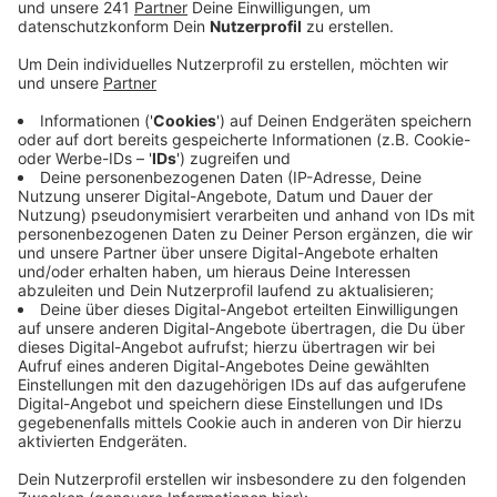
Veröffentlicht:
Mittwoch, 07.10.2020 08:16
Anzeige
Der Vorwurf lautete, dass das Unternehmen keine
ausreichenden Maßnahmen ergriffen hätte, um zu
verhindern, dass Unberechtigte bei der Telefonhotline
fremde Kundendaten abgreifen können. Denn die
Daten seien nur mit dem Namen und dem
Geburtsdatum der Kunden als Kennwörter gesichert.
Das sei viel zu leicht zu knacken, hieß es vom
Datenschutzbeauftragten 1&1 hat gegen diese Strafe
Einspruch eingelegt, jetzt muss sich das Bonner
Landgericht damit befassen. Die Verhandlung findet
bei uns statt, weil die Bundesbehörde für Datenschutz
ihren Sitz in Bonn hat.