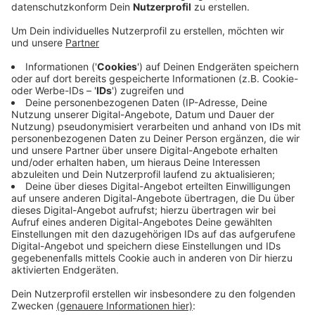
es wohl mit Streichhölzern und einem Feuerzeug,
er scheiterte.
Veröffentlicht:
Donnerstag, 28.07.2022 06:19
Anzeige
Der Frau gelang dann die Flucht zu den Nachbarn, dort
rief sie die Polizei. Währenddessen soll der Mann
weiteres Benzin ins Haus seiner ehemaligen
Lebensfegährtin gekippt haben. Die vier Pflegekinder
seiner Partnerin schickte er wohl in die erste Etage,
dann soll er das Benzin und damit das Haus
angezündet haben. Die Feuerwehr konnte den Brand
löschen und die Kinder retten. Der Angeklagte sitzt
seitdem in Untersuchungshaft.
Anzeige