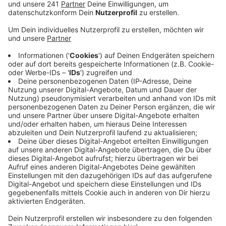
waren zusammen beim Karnevalszug in Mondorf,
wieder zu Hause gab es dann Streit.
Veröffentlicht:
Donnerstag, 03.09.2020 11:07
Anzeige
Zunächst soll der Angeklagte seine Freundin beleidigt
haben, später habe er zugeschlagen, die Frau gewürgt
und misshandelt haben. Mehrfach habe er der 35-
jährigen mit dem Tod gedroht. Schließlich soll der
Mann laut Staatsanwaltschaft ein Bajonett geholt
haben. Dann habe er versucht, die Waffe mit voller
Kraft in den Kopf der Frau zu rammen. Die Frau konnte
den Angriff abwehren und nach weiteren Attacken und
Angriffen am Fenster um Hilfe rufen. Daraufhin
flüchtete der Angeklagte und wurde zwei Tage später
in Köln festgenommen. Als Strafe drohen bis zu 15