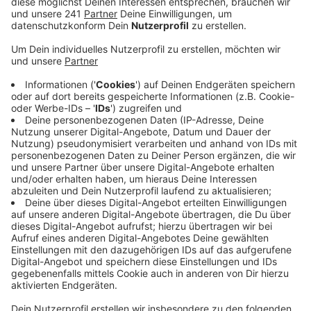
heimtückischen Mord und schwere
Köperverletzung vor.
Veröffentlicht:
Donnerstag, 06.02.2020 05:41
Anzeige
Am 3. August letzten Jahres soll er im Außenbereich
eines Restaurants einen Mann angegriffen haben.
Völlig ohne Grund habe er versucht, dem Mann von
hinten die Kehle durchzuschneiden. Eine Woche später
dann ein ähnlicher Angriff auf einen Mann an der
Rheinnixe in Beuel. Beide Opfer hatten den Angreifer
bemerkt und drehten sich so, dass sie nur
Schnittwunden erlitten. Bei seiner Festnahme bestritt
der Angeklagte die Taten, er ist bereits vorbestraft.
Vor dem Landgericht erklärte sein Anwalt heute, sein
Mandant erinnere sich nicht an die mutmaßlichen