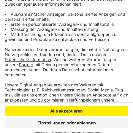
Taten. Ende Februar könnte es bereits ein Urteil
geben.
DG
Anzeige
Anzeige
Anzeige
Anzeige