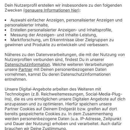
dann gegangen sein, wobei sie davon ausging, dass ihr
Opfer schon tot war. Das zumindest sagt die
Staatsanwaltschaft. Für den Jugendlichen bestand
tatsächlich Lebensgefahr. Er konnte aber in einer
stundenlangen Notoperation gerettet werden. Ein
Zeuge hatte ihn rechtzeitig gefunden. Der Prozess am
Bonner Landgericht ist nicht öffentlich. Er wird bis
Mitte Mai fortgesetzt.
Anzeige
Anzeige
Anzeige