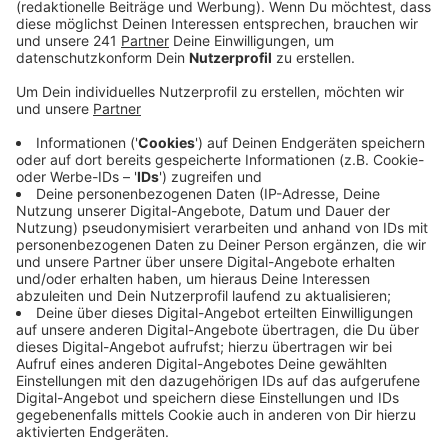
unter einem Vorwand in das Parkhaus der LVR-
Klinik in Bonn gelockt haben. Da soll sie ihm mit
einem mitgebrachten Messer aufgelauert haben,
steht in der Anklage.
Veröffentlicht:
Montag, 23.03.2026 06:03
Anzeige
Die damals 15-Jährige soll ihrem Opfer
aufgelauert haben - nur der Zufall rettete
sein Leben
Anzeige
Sie habe dann auf ihr arg- und wehrloses Opfer
mindestens zwölfmal eingestochen. Das Mädchen soll