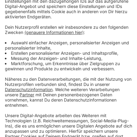
Wer kann wie mitmachen?
Anzeige
Egal ob Einzelperson oder Kindergartengruppe, jeder,
der eine Idee hat, kann an dem Wettbewerb
teilnehmen. Das geht ganz einfach online über die
Klimaschutzseite der Stadt Bad Honnef (
die findet ihr
hier
). Dort ist ein Formular hinterlegt, wo ihr eure Idee
kurz beschreiben und ein Foto dazu hochladen könnt.
Anzeige
Für den Favoriten abstimmen
Anzeige
Die besten Ideen werden dann in einer Bildergallerie