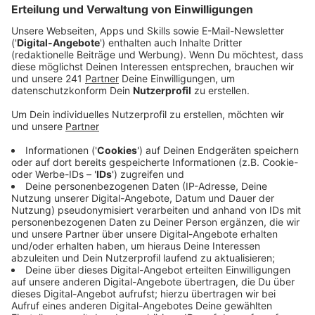
ihn erst gar nicht entstehen zu lassen.
Veröffentlicht:
Mittwoch, 09.12.2020 13:55
Anzeige
Eine Weihnachtsstadt aus alten Tetrapaks, eine
Keksdose aus Konserven, eine Schürze aus einer alten
Jeans oder ein selbstgemachte Gewürzsammlung aus
alten Flaschen – das sind zum Beispiel Ideen, die
schon auf der Website des Wettbewerbs zu sehen
sind. Die Stadt Bad Honnef sucht vor allem solche
Ideen, die einfach und simpel von jedem zu Hause
umgesetzt werden können.
Anzeige