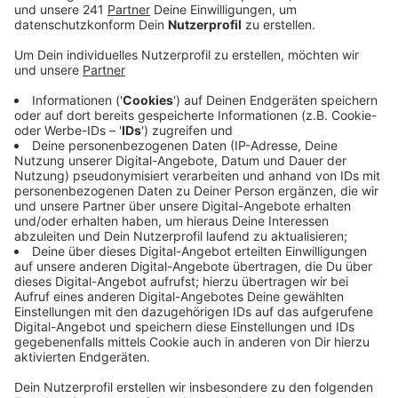
Anzeige
Ein 48-jähriger Mann soll einen 33-jährigen Bekannten
in dessen Wohnung beleidigt, geschlagen und mit
einem Messer verletzt haben. Der Tatverdächtige
wurde noch am gleichen Abend vorläufig
festgenommen, gleichzeitig wird auch noch nach
einem bisher unbekannten Mittäter gesucht. Der
verletzte 33-jährige hat die ägyptische
Staatsbürgerschaft und soll hier seine Ausbildung
absolvieren. Die beiden Verdächtigen sollen den Mann
rassistisch beschimpft haben. Auch die Polizei sieht
Hinweise auf einen fremdenfeindlichen Hintergrund,
deshalb hat der Staatsschutz die weiteren
Ermittlungen übernommen. Im Ort hatten sich gestern
spontan etwa 150 Menschen zu einer Mahnwache
versammelt.