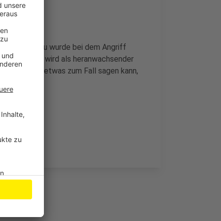
tung. Die Frau wurde bei dem Angriff
n. Der Täter wird als heranwachsender
kleidet. Wer etwas zum Fall sagen kann,