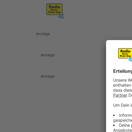
Anzeige
Anzeige
Anzeige