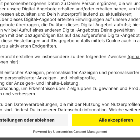
Anzeige
Dann flüchtete er mit der Tasche in Unbekannte Rich
verletzt und musste ins Krankenhaus gebracht werde
beschrieben. Etwa 1,60 bis 1,65m groß und dunkel ge
soll sich bei der Polizei melden.
DG
Anzeige