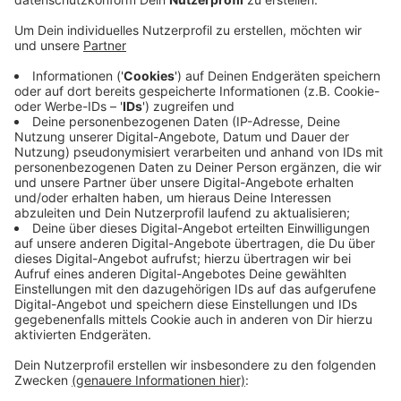
Veröffentlicht:
Montag, 15.02.2021 06:45
Anzeige
Im Rhein-Sieg-Kreis schwankt der Wert um die 50
herum, gestern etwas über 48, heute 53,9. Da am
Wochenende allerdings weniger Fälle an die
Gesundheitsämter übermittelt werden, sind die Werte
nur bedingt aussagekräftig.
CM
+++Aktualisiert am 15.02. um 10:11 Uhr mit dem
aktuellen Wert aus Bonn+++
Anzeige