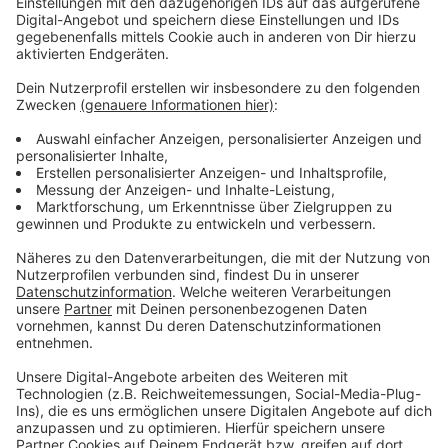
Mit der gemeinsamen Aktion haben die
Ornithologische Arbeitsgemeinschaft (OAG)
Bonn/Rhein-Sieg, die Untere Naturschutzbehörde und
das Städtische Gebäudemanagement der Stadt Bonn
sowie die Realschule in Beuel ein Zeichen für den
Artenschutz gesetzt. Die fachgerechte Montage
übernahm eine lokale Dachdeckerfirma.
Die Stadt Bonn begrüßt das Projekt ausdrücklich: „Mit
dieser Kooperation zeigen wir, wie kommunaler
Naturschutz ganz konkret umgesetzt werden kann.
Wir freuen uns, gemeinsam mit Schule, Fachverbänden
und Handwerk Verantwortung für unsere heimische
Tierwelt zu übernehmen“ bestätigt Bettina Molly,
Leiterin der Unteren Naturschutzbehörde.
Auch die Realschule sieht in der Aktion einen wichtigen
Mehrwert: „Die neuen Nistkästen sind nicht nur ein
Beitrag zum Naturschutz, sondern auch ein lebendiges