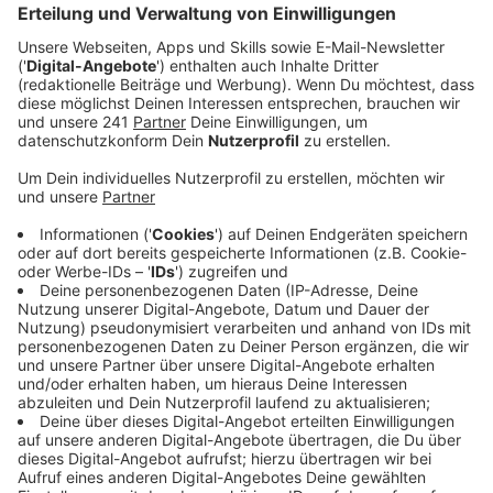
Veröffentlicht:
Donnerstag, 26.03.2026 15:13
Anzeige
Stadt Bonn macht sich weiter für
Artenschutz stark
Anzeige
Weil aber immer mehr Gebäude energetisch saniert
werden, gehen diese natürlichen Brutplätze mehr und
mehr verloren. Deshalb gibt es auch immer weniger
Mauersegler. Die speziell entwickelten Nistkästen
können helfen, den Bestand dauerhaft zu sichern, sagt
die Stadt. Er wurde unter anderem durch das NRW-
Umweltministerium gefördert.