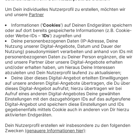
Liebstein.
Veröffentlicht:
Dienstag, 17.10.2023 06:48
Anzeige
Er wohnte in einem Kibbuz direkt am Gazastreifen, er
war politisch engagiert, er war Vorsitzender des
Regionalrats. Er starb Medienberichten zufolge durch
Schüsse der terroristischen Hamas.Von der Bonner
bpb heißt es, dass ihre Gedanken in diesen schweren
Tagen bei den Bürgerinnen und Bürgern Israels seien,
die viele Opfer zu beklagen haben.
Anzeige