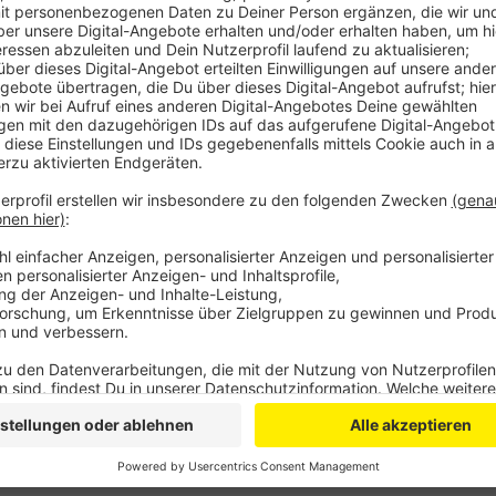
Jeder siebte Azubi bekommt demnach keinen Ausgle
gesetzlich vorgeschrieben ist. Der DGB fordert da 
würden zwei Drittel der Auszubildenden gerne zu Ha
leben. Dafür reicht die Vergütung aber kaum aus. S
kommentiert das die Gewerkschaft. Gelobt wird das 
Azubi-Ticket für den ÖPNV in NRW. Das sei ein wicht
zu ermöglichen.
CM
Anzeige