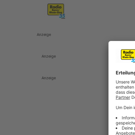
Anzeige
Anzeige
Anzeige