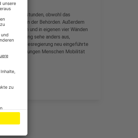
ich für Überstunden, obwohl das
mehr Kontrollen der Behörden. Außerdem
use ausziehen und in eigenen vier Wänden
elbstbestimmung sehe anders aus,
von der Landesregierung neu eingeführte
iger Schritt, jungen Menschen Mobilität