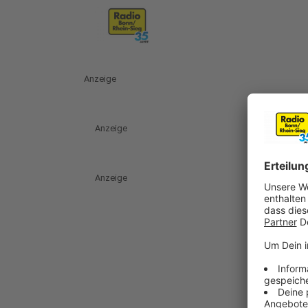
Anzeige
Anzeige
Anzeige