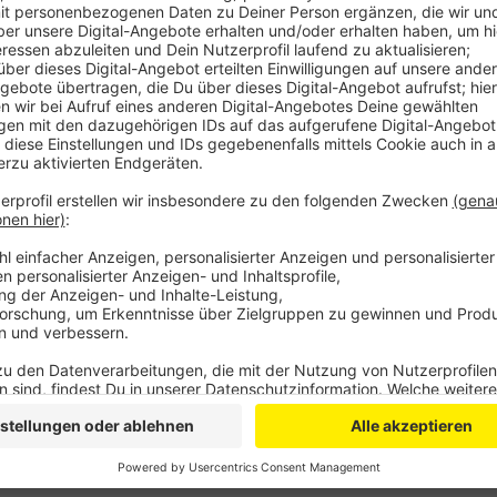
Anzeige
Allerdings können die Schiffe aktuell nur viel wenige
Frachtraum sei daher knapp. Kohle und Öl würden zum 
Schienen transportiert. In den kommenden Tagen sin
15 Zentimeter, heißt es vom Wasser- und Schiffahrt
Rheinpegel bei Bonn bis auf 81 Zentimeter runter.
Anzeige