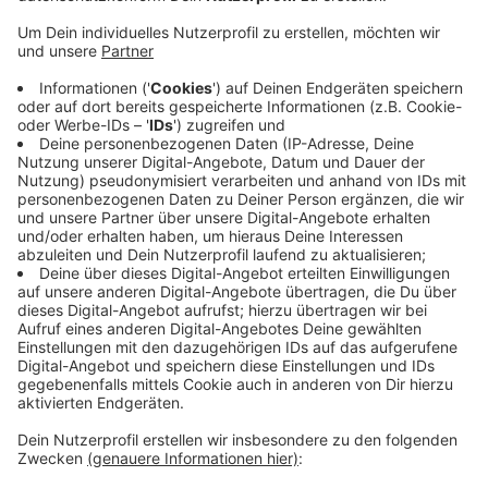
Kreistierärzte auf den Fall aufmerksam gemacht.
Veröffentlicht:
Montag, 30.10.2023 07:17
Anzeige
Die Katzen hatten verfilztes Fell, waren ansonsten
aber gesund. Züchten darf die Frau künftig keine
Katzen mehr. Sie durfte aber vier der Tiere behalten.
Die anderen konnten im Tierheim Troisdorf und beim
Tierschutzverein Siebengebirge untergebracht
werden. Interessenten können sich direkt dorthin
wenden.
Anzeige