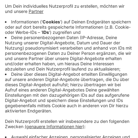
Anzeige
Mehr als einhundert Autos überprüfte die Polizei in
Hennef und Troisdorf, in Eitorf und Sankt Augustin.
Rund 25 Verstöße stellten sie fest. Mehrere Tuner
durften nach den Kontrollen nicht mehr mit ihren
Autos wegfahren, weil die Betriebserlaubnis für die
Wagen erloschen war. Ein Tuner kündigte dennoch an
weiterzufahren. Sein Auto ist jetzt beschlagnahmt.
Anzeige