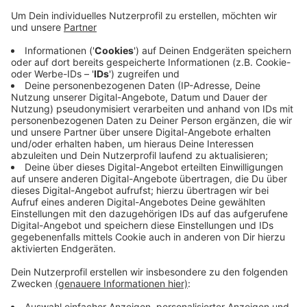
Anzeige
Zu den Hauptverkehrszeiten sollen die Busse auf
nachfragestarken Strecken einen 10-Minuten-Takt
erreichen, z.B. auf der Strecke Siegburg - Lohmar. An
den Wochenenden sollen dann auch mehr
Nachtfahrten angeboten werden. Eine entsprechende
Beschlussempfehlung hat der Verkehrsausschuss des
Kreises jetzt beschlossen - der Kreistag bespricht das
Thema am 2. Juni.
MF
Anzeige