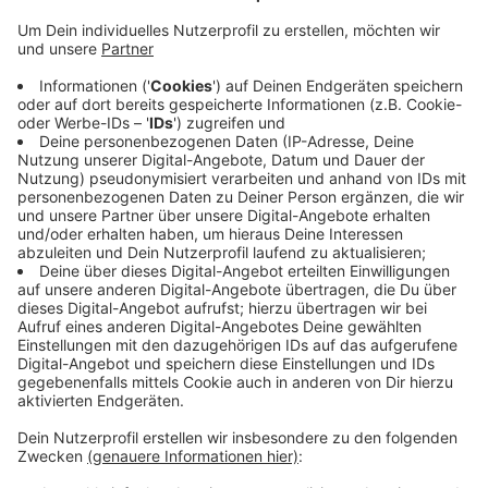
Veröffentlicht:
Freitag, 09.04.2021 11:38
Anzeige
Die Stadt Bonn hatte zuerst ebenfalls eine
Bewerbung geplant, sich dann aber vorerst doch
dagegen entschieden. Oberbürgermeisterin Dörner
hatte das damit begründet, dass sie keine Hoffnungen
auf weitere Lockerungen wecken wolle. Dafür sei die
Situation zu ernst. Köln hingegen soll Modellregion
werden, am 26. April soll der Versuch beginnen.
CM
Anzeige