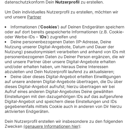
Anzeige
Wie die Rheinische Post berichtet, habe die
Landesregierung Gespräche mit den Rheinischen
Karnevals-Korporationen geführt. Diesem Verband
gehören auch viele Karnevalsvereine hier aus der
Region an. Demnach wolle sich die Landesregierung
dafür einsetzen, dass Hilfsprogramme vom Bund
verbessert werden, außerdem seien auch Fördermittel
vom Land geplant. Die Vereine befürchten, dass sie
durch die Absagen auf hohen Kosten sitzenbleiben,
beispielsweise für die Saalmiete, Bands oder
Techniker.
DoS
Anzeige