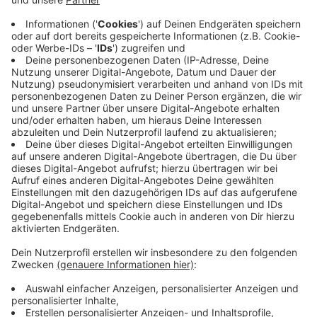
Anzeige
Die World University Games werden, ähnlich wie die
Olympischen Spiele, im Winter und im Sommer
ausgetragen. Für die Sommerausgabe gibt es
Wettbewerbe in 19 Sportarten. In fünf NRW-Städten
finden sie statt:
Bochum
: Lohrheidestadion und Jahrhunderthalle
Duisburg
: ASC Duisburg (Am Barbarasee),
Regattabahn Duisburg, Walter-Schädlich-Halle,
Sportpark Duisburg, Schauinsland-Reisen-Arena
(Eröffnungs- und Abschiedsfeier),
Landschaftspark Duisburg-Nord
Essen
: Grugahalle, Messe Essen, ETuF
Tennisanlage, Sportpark Am Hallo, Sporthalle Am
Hallo, Zeche Zollverein
Mülheim an der Ruhr
: Westenergie Sporthalle