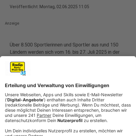
Veröffentlicht:
Montag, 02.06.2025 11:05
Anzeige
Über 8.500 Sportlerinnen und Sportler aus rund 150
Ländern werden sich vom 16. bis 27. Juli 2025 in der
Metropolregion Rhein und Ruhr und in Berlin in diversen
Sportarten messen.
Die FISU World University Games
stehen an, es treten ausschließlich Studierende
gegeneinander an. Für die Austragung bekamen
mehrere Städte in NRW den Zuschlag.
Anzeige
World University Games: Diese
Austragungsorte gibt es