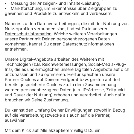
Hagen
: Ischelandhalle
Hinzu kommt noch
Berlin
als weiterer
Veranstaltungsort, auf den sich die Verantwortlichen
festgelegt haben. Drei Sportarten werden in der
Hauptstadtmetropole ausgetragen.
Anzeige
©
picture alliance/dpa | Federico Gambarini
Auf dem Gelände der Zeche Zollverein finden 2025
unter anderem Spiele der Rhine Ruhr Games - der
Olympischen Spiele für Studentinnen und Studenten
statt.
Anzeige