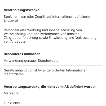
Mülheim an der Ruhr:
Badminton
Hagen:
Basketball
Berlin:
Schwimmen, Volleyball, Wasserspringen
Die Vorfreude bei den Veranstalterinnen und
Veranstaltern ist groß. Den Start im Juli 2025 können
sie kaum erwarten. So sagt zum Beispiel der
Oberbürgermeister Essens, Thomas Kufen: "Bochum,
Duisburg, Essen und Mülheim an der Ruhr werden mit
ihrer einzigartigen Kulisse und der Sportbegeisterung
der Menschen der Region sowohl Athletinnen und
Athleten als auch die zugereisten Fans überzeugen.
Wir können uns alle auf unvergessliche Spiele bei
Freundinnen und Freunden freuen."
Autor: Joachim Schultheis
Anzeige