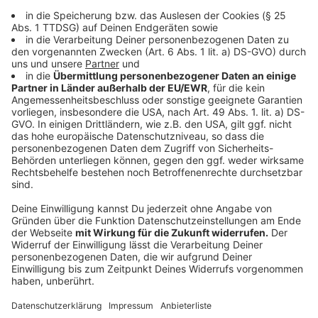
World University Games: Diese Sportarten
sind geplant
Anzeige
Zwölf volle Tage mit sportlichen Highlights wird die
Zuschauerinnen und Zuschauer erwarten, die zu den
World University Games pilgern. Dabei gibt es
19
verschiedene Sportarten
zu bestaunen, die wir euch
hier samt Austragungsort auflisten:
Bochum:
3x3 Basketball, 3x3
Rollstuhlbasketball, Leichtathletik
Duisburg:
Basketball, Beach-Volleyball, Rudern,
Wasserball
Essen:
Basketball, Bogensport, Fechten,
Gerätturnen, Judo, Rhytmische
Sportgymnastik, Taekwondo, Tennis,
Tischtennis