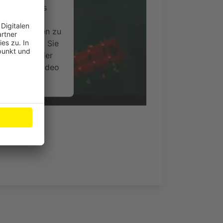
ervice eines
ideoinhalte
ce kann Daten zu
 Bitte lesen Sie
timmen Sie der
um dieses Video
.
onen
nsent Management