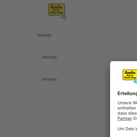
Anzeige
Anzeige
Anzeige