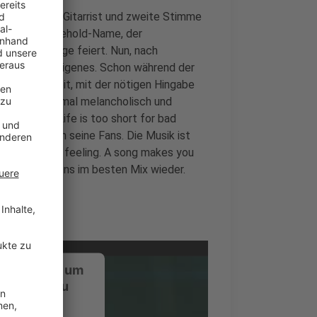
enue als Lead Gitarrist und zweite Stimme
nd sie ein Household-Name, der
g Charterfolge feiert. Nun, nach
l, sein ganz eigenes. Schon während der
 aber nie Zeit, mit der nötigen Hingabe
nreich, manchmal melancholisch und
ve matters. Life is too short for bad
on seit Jahren seine Fans. Die Musik ist
es you feel a feeling. A song makes you
e Close" bei uns im besten Mix wieder.
ustimmung, um
-Service zu