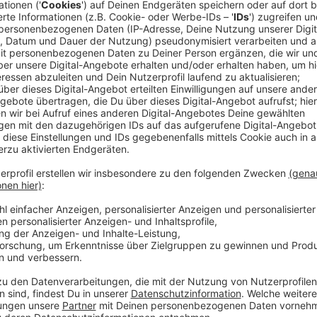
2007 steigt Riku bei der finnischen Band Sunrise Av
ein. Der Erfolg ist gigantisch. Über ein Jahrzehnt si
ausverkaufte Tourneen spielt, Awards abräumt und zi
Auflösung der Band beginnt für Riku ein neues Kapite
Zeit mit der Band komponierte er eigene Songs, hatte
an ihnen zu arbeiten. Rikus Solo-Songs sind facette
tiefgründig, doch auch von Grund auf positiv. "Only lo
thoughts", heißt es. Seine Positivität begeistert sch
ehrlich. "Words make you think a thought. Music mak
feel a thought." Und so findet sich der Song "Hold M
Anzeige
Wir benötigen Ihre Z
den YouTube Video
laden!