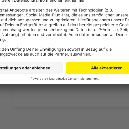
Wir verwenden einen S
Drittanbieters, um V
einzubetten. Dieser Servi
Ihren Aktivitäten sammeln.
die Details durch und s
Nutzung des Service zu, 
anzusehen
Mehr Informati
Riku Rajamaa - Hold Me Close
Akzeptieren
Anzeige
powered by
Usercentrics Co
Platform