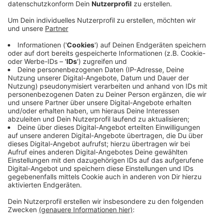
Veröffentlicht:
Mittwoch, 10.06.2020 13:09
Anzeige
Durch Arbeitslosigkeit und Kita-Schließung während
der Corona-Kirse hatten viele Probleme, sich und ihre
Familie mit Lebensmitteln zu versorgen. Mit den
Spenden konnten jetzt insgesamt 1.500 Kinder und
900 Erwachsene in Bonn und der Region unterstützt
werden. Caritas und Diakonie bedanken sich bei allen,
die gespendet haben, bitten aber weiterhin um
Spenden, damit Menschen in Not auch weiter versorgt
werden können.
WD
Anzeige