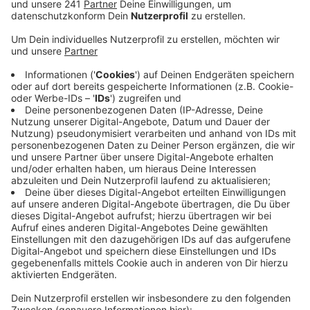
maximal eine Größe von ungefähr DIN A4 haben,
heißt es vom Veranstalter.
Veröffentlicht:
Mittwoch, 17.04.2019 10:13
Anzeige
Alle auf dem Gelände unnötigen Gegenstände sollten
unbedingt zuhause oder in den Zelten gelassen
werden. Erlaubt seien auf dem Gelände neben
persönlicher Kleidung nur Handys, Portemonnaies,
Schlüsselbund, Gürtel- oder Bauchtaschen und leere,
faltbare Trinkflaschen. Darüber hinaus dürfen nur die
durchsichtigen Rucksäcke mitgebracht werden. Rock
am Ring findet in diesem Jahr vom 7. bis 9. Juni am
Nürburgring in der Eifel statt. Headliner sind zum
Beispiel die Band Die Ärzte.