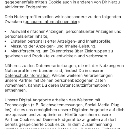
Wir benötigen Ihre
Zustimmung, um den YouTube
Video-Service zu laden!
Wir verwenden einen Service eines
Drittanbieters, um Videoinhalte
einzubetten. Dieser Service kann
Daten zu Ihren Aktivitäten
sammeln. Bitte lesen Sie die
Details durch und stimmen Sie der
Nutzung des Service zu, um dieses
Video anzusehen.
Mehr Informationen
Rosa Linn - Snap - (Official Video)
Akzeptieren
Anzeige
powered by
Usercentrics Consent