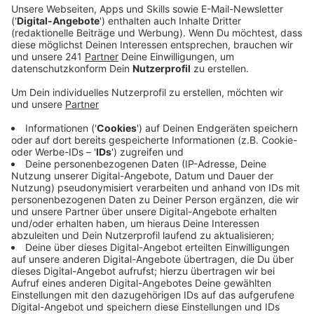
Rosa sagt, der Song sei eine Reise in ihre innere Welt,
eine persönliche Geschichte, mit der sich jeder
identifizieren kann: "Ich glaube, wir waren alle schon
einmal an einem Punkt, an dem wir das Gefühl hatten,
dass es keinen Ausweg mehr gibt und die ganze Welt
um uns herum zusammenbricht. Man beginnt alles in
Frage zu stellen, auch sich selbst. Ich war auch schon
an diesem Punkt. Und mir wurde klar, dass ich die Kraft
hatte, meine Wirklichkeit zu gestalten - ich musste mir
nur selbst aus dem Weg gehen und inneren Frieden
finden. Es geht vor allem um Selbstliebe und darum, zu
akzeptieren, dass man genug ist. Das Schreiben von
"Snap" war eine Art Therapie für mich, und ich hoffe,
dass es das auch für andere sein kann, die ebenfalls
schwere Zeiten durchmachen."
Anzeige