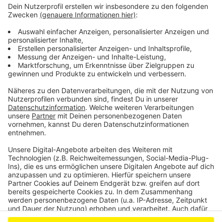
Seilbahn-Hersteller. Erst dann können die endgültige
Route und damit auch die Positionen für die insgesamt
34 Stützpfeiler festgelegt werden. Erst vergangenen
Monat musste die Endhaltestelle an der Beueler
Rheinseite umgeplant werden, weil eine
Sicherheitsbehörde nicht wollte, dass Gondeln über ihr
Dach fahren.
Anzeige
Anzeige
Anzeige