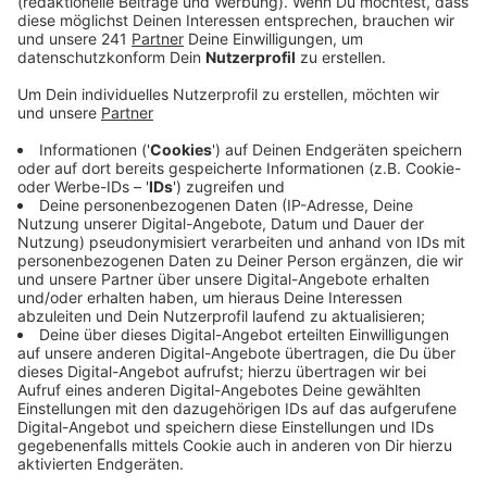
Veröffentlicht:
Freitag, 29.08.2025 05:18
Anzeige
Das bestätigt eine Sprecherin auf RBRS-Anfrage. Es
geht um zwei Pfeiler auf dem Areal rund um den
Posttower. Das habe man der Stadt am 28. März
mitgeteilt, so eine DHL-Sprecherin. Auf eine Antwort
warte man noch immer.
Anzeige
Nicht der erste Rückschlag
Anzeige
Die Stadt ist aktuell auf der Suche nach einem